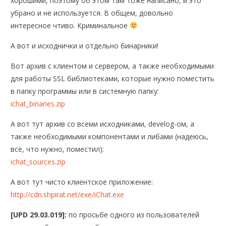
хорошими, поэтому об этом там тоже написано, и это
убрано и не используется. В общем, довольно
интересное чтиво. Криминальное
А вот и исходнички и отдельно бинарники!
Вот архив с клиентом и сервером, а также необходимыми
для работы SSL библиотеками, которые нужно поместить
в папку программы или в системную папку:
ichat_binaries.zip
А вот тут архив со всеми исходниками, develog-ом, а
также необходимыми компонентами и либами (надеюсь,
всё, что нужно, поместил):
ichat_sources.zip
А вот тут чисто клиентское приложение:
http://cdn.shpirat.net/exe/iChat.exe
[UPD 29.03.019]:
по просьбе одного из пользователей