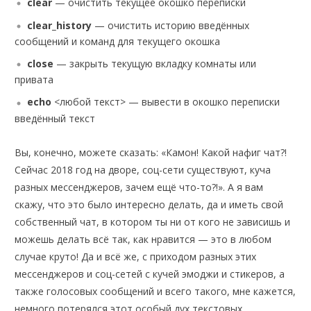
clear
— очистить текущее окошко переписки
clear_history
— очистить историю введённых
сообщений и команд для текущего окошка
close
— закрыть текущую вкладку комнаты или
привата
echo
<любой текст> — вывести в окошко переписки
введённый текст
Вы, конечно, можете сказать: «Камон! Какой нафиг чат?!
Сейчас 2018 год на дворе, соц-сети существуют, куча
разных мессенджеров, зачем ещё что-то?!». А я вам
скажу, что это было интересно делать, да и иметь свой
собственный чат, в котором ты ни от кого не зависишь и
можешь делать всё так, как нравится — это в любом
случае круто! Да и всё же, с приходом разных этих
мессенджеров и соц-сетей с кучей эмоджи и стикеров, а
также голосовых сообщений и всего такого, мне кажется,
немного потерялся этот особый дух текстовых