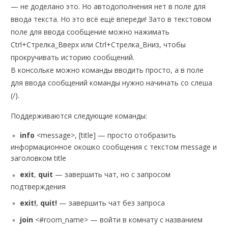
— не доделано это. Но автодополнения нет в поле для
ввода текста. Но это всё ещё впереди! Зато в текстовом
поле для ввода сообщение можно нажимать
Ctrl+Стрелка_Вверх или Ctrl+Стрелка_Вниз, чтобы
прокручивать историю сообщений.
В консольке можно команды вводить просто, а в поле
для ввода сообщений команды нужно начинать со слеша
(/).
Поддерживаются следующие команды:
info
<message>, [title] — просто отобразить
информационное окошко сообщения с текстом message и
заголовком title
exit
,
quit
— завершить чат, но с запросом
подтверждения
exit!
,
quit!
— завершить чат без запроса
join
<#room_name> — войти в комнату с названием