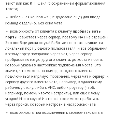
текст или как RTF-файл (с сохранением форматирования
текста)
небольшая консолька (не доделано ещё) для ввода
команд отдельно, без окна чата
возможность от клиента к клиенту
пробрасывать
порты
(работает через сервер, поэтому NAT не страшен).
Это вообще дикая штука! Работает оно так: слушается
локальный порт у одного пользователя, и все обращения
к этому порту прозрачно через чат, через сервер
пробрасываются до другого клиента, до хоста и порта,
который указан в настройках подключения моста. Это
значит, что можно, например, от одного клиента
подключиться напрямую (прозрачно, через чат и сервер) к
сервису другого клиента чата, например, к удалённому
рабочему столу, либо к VNC, либо к роутеру (чтоб,
например, помочь что-то настроить), или ещё к чему
угодно! И это круто! И это всё тоже может работать
через прокси, который настроен в настройках чата.
возможность при подключении к серверу заходить в