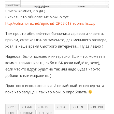
Список комнат, оо да )
Скачать это обновление можно тут:
http://cdn.shpirat.net/zip/ichat_29.03.019_rooms_list.zip
Там просто обновлённые бинарники сервера и клиента,
причём, сжатые UPX-ом зачем-то, для меньшего размера,
хотя, в наше время быстрого интернета… Ну да ладно )
Надеюсь, было полезно и интересно! Если что, можете в
комментариях писать, либо в ВК (если найдёте, хехе),
если что-то вдруг будет не так или надо будет что-то
добавить или исправить. )
Приятного использования!
И не забывайте: сервер чата
пока что запущен, так что можно опробовать
2013
ARMY
BRIDGE
CHAT
CLIENT
DELPHI
IRC
ROOMS
SERVER