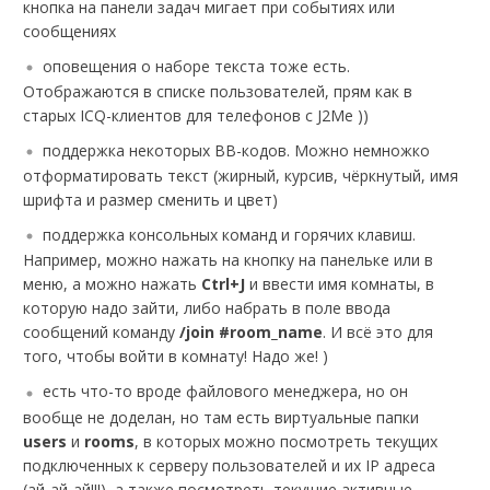
кнопка на панели задач мигает при событиях или
сообщениях
оповещения о наборе текста тоже есть.
Отображаются в списке пользователей, прям как в
старых ICQ-клиентов для телефонов с J2Me ))
поддержка некоторых BB-кодов. Можно немножко
отформатировать текст (жирный, курсив, чёркнутый, имя
шрифта и размер сменить и цвет)
поддержка консольных команд и горячих клавиш.
Например, можно нажать на кнопку на панельке или в
меню, а можно нажать
Ctrl+J
и ввести имя комнаты, в
которую надо зайти, либо набрать в поле ввода
сообщений команду
/join #room_name
. И всё это для
того, чтобы войти в комнату! Надо же! )
есть что-то вроде файлового менеджера, но он
вообще не доделан, но там есть виртуальные папки
users
и
rooms
, в которых можно посмотреть текущих
подключенных к серверу пользователей и их IP адреса
(ай-ай-ай!!!), а также посмотреть текущие активные