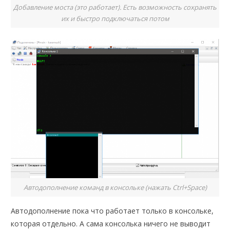
Добавление моста (это работает). Есть возможность сохранять
их и быстро подключаться потом
Автодополнение команд в консольке (нажать Ctrl+Space)
Автодополнение пока что работает только в консольке,
которая отдельно. А сама консолька ничего не выводит