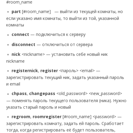
#room_name
part
[#room_name] — выйти из текущей комнаты, но
если указано имя комнаты, то выйти из той, указанной
комнаты
connect
— подключиться к серверу
disconnect
— отключиться от сервера
nick
<nickname> — установить себе новый ник
nickname
registernick
,
register
<пароль> <email> —
зарегистрировать текущий ник, задать указанный пароль
и email
chpass
,
changepass
<old_password> <new_password>
— поменять пароль текущего пользователя (ника). Нужно
указать старый пароль и новый
regroom
,
roomregister
[#room_name] <password> —
зарегистрировать комнату, задать ей пароль. Сработает
тогда, когда регистрировать её будет пользователь,