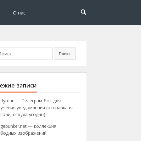
и
О нас
ск:
Поиск
ежие записи
tifyman — Телеграм-бот для
учения уведомлений (отправка из
соли, откуда угодно)
gebunker.net — коллекция
ободных изображений