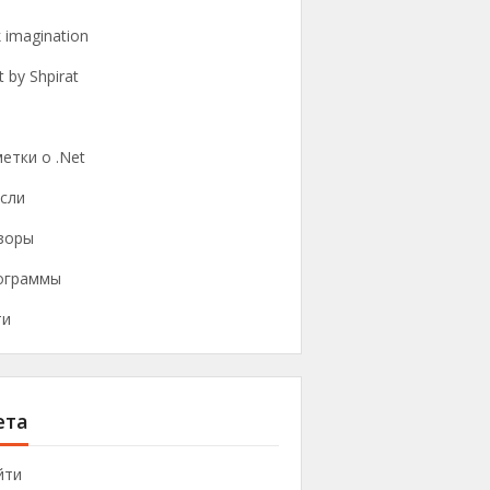
k imagination
t by Shpirat
етки о .Net
сли
зоры
ограммы
ти
ета
йти