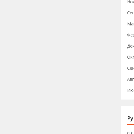
Но
Се
Ма
Фе
Де
Ок
Се
Авг
Ию
Ру
etc