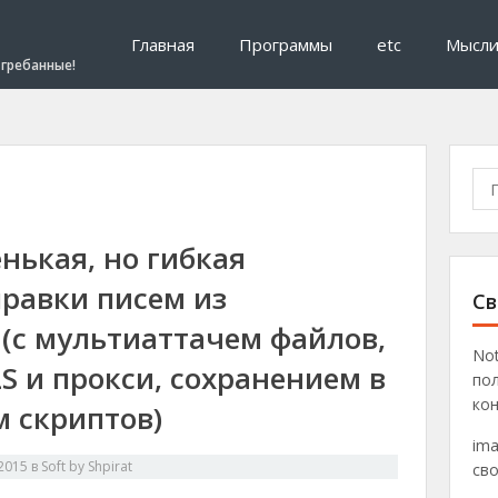
Главная
Программы
etc
Мысл
гребанные!
Пои
нькая, но гибкая
равки писем из
Св
(с мультиаттачем файлов,
No
S и прокси, сохранением в
пол
кон
 скриптов)
ima
.2015
в
Soft by Shpirat
св