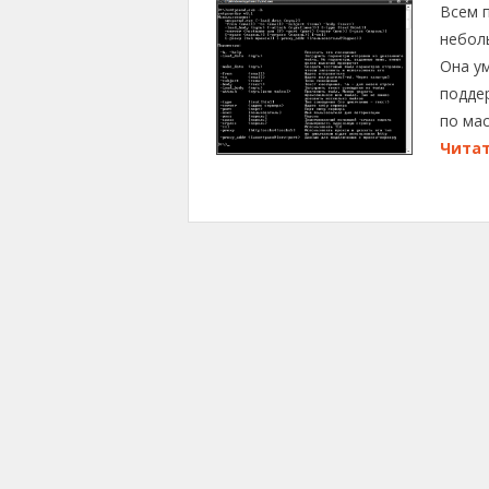
Всем 
небол
Она ум
подде
по ма
Читат