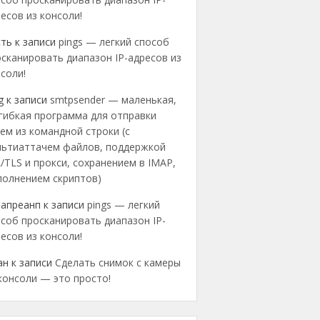
есов из консоли!
сть
к записи
pings — легкий способ
сканировать диапазон IP-адресов из
соли!
g
к записи
smtpsender — маленькая,
гибкая программа для отправки
ем из командной строки (с
льтиаттачем файлов, поддержкой
/TLS и прокси, сохранением в IMAP,
полнением скриптов)
еапреанп
к записи
pings — легкий
соб просканировать диапазон IP-
есов из консоли!
ан
к записи
Сделать снимок с камеры
консоли — это просто!