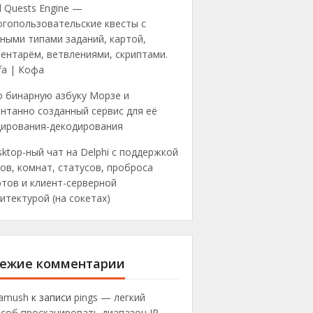
 Quests Engine —
огопользовательские квесты с
ными типами заданий, картой,
ентарём, ветвлениями, скриптами.
fa | Кофа
о бинарную азбуку Морзе и
нтанно созданный сервис для её
дирования-декодирования
ktop-ный чат на Delphi с поддержкой
ов, комнат, статусов, проброса
тов и клиент-серверной
итектурой (на сокетах)
ежие комментарии
ramush
к записи
pings — легкий
соб просканировать диапазон IP-