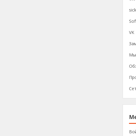
sic
Sof
VK
Зам
Мы
Об
Пр
Се
М
Во