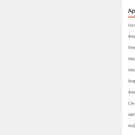
Ар
Ок
Фе
Фе
Ию
Ию
Янв
Фе
Се
Авг
Ап