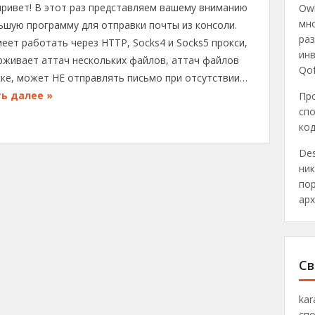
привет! В этот раз представляем вашему вниманию
Owl
мн
ьшую программу для отправки почты из консоли.
раз
еет работать через HTTP, Socks4 и Socks5 прокси,
инв
рживает аттач нескольких файлов, аттач файлов
Qo
ске, может НЕ отправлять письмо при отсутствии…
ь далее »
Пр
спо
ко
Des
ник
пор
арх
Св
ka
спо