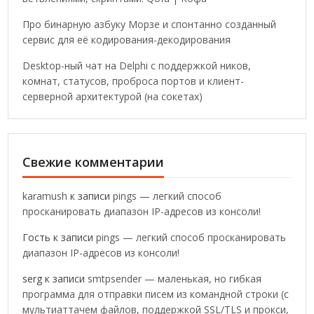
Про бинарную азбуку Морзе и спонтанно созданный
сервис для её кодирования-декодирования
Desktop-ный чат на Delphi с поддержкой ников,
комнат, статусов, проброса портов и клиент-
серверной архитектурой (на сокетах)
Свежие комментарии
karamush
к записи
pings — легкий способ
просканировать диапазон IP-адресов из консоли!
Гость
к записи
pings — легкий способ просканировать
диапазон IP-адресов из консоли!
serg
к записи
smtpsender — маленькая, но гибкая
программа для отправки писем из командной строки (с
мультиаттачем файлов, поддержкой SSL/TLS и прокси,