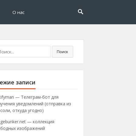
и
О нас
ск:
Поиск
ежие записи
tifyman — Телеграм-бот для
учения уведомлений (отправка из
соли, откуда угодно)
gebunker.net — коллекция
ободных изображений