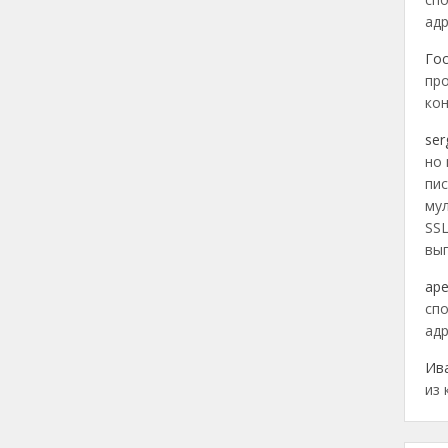
адр
Го
про
кон
ser
но 
пис
му
SSL
вы
ар
спо
адр
Ив
из 