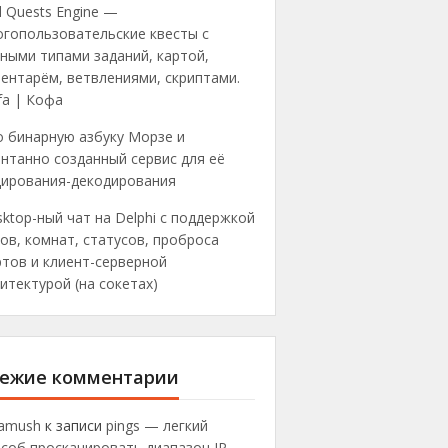
 Quests Engine —
огопользовательские квесты с
ными типами заданий, картой,
ентарём, ветвлениями, скриптами.
fa | Кофа
о бинарную азбуку Морзе и
нтанно созданный сервис для её
дирования-декодирования
ktop-ный чат на Delphi с поддержкой
ов, комнат, статусов, проброса
тов и клиент-серверной
итектурой (на сокетах)
ежие комментарии
ramush
к записи
pings — легкий
соб просканировать диапазон IP-