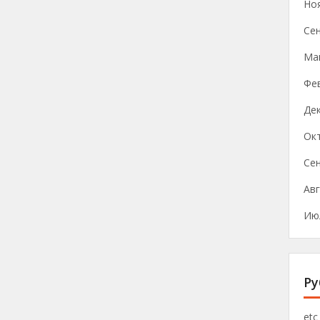
Но
Се
Ма
Фе
Де
Ок
Се
Авг
Ию
Ру
etc