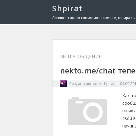
Shpirat
Лазяют там по своим интернетам, шпираты 
МЕТКА:
ОБЩЕНИЕ
nekto.me/chat тепе
Создано автором
shpirat
—
04.09.20
Как-то
сообще
на их 
свой в
начин