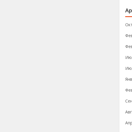
Ар
Ок
Фе
Фе
Ию
Ию
Янв
Фе
Се
Авг
Ап