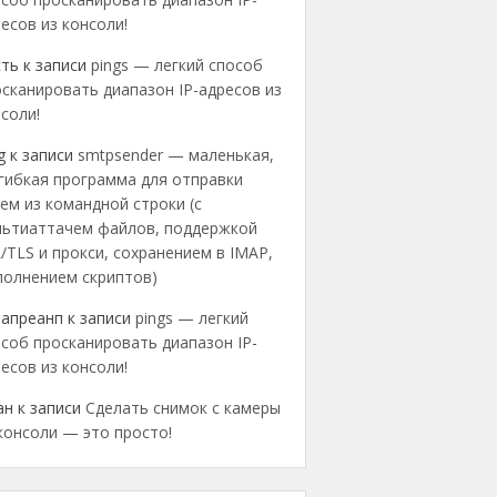
есов из консоли!
сть
к записи
pings — легкий способ
сканировать диапазон IP-адресов из
соли!
g
к записи
smtpsender — маленькая,
гибкая программа для отправки
ем из командной строки (с
льтиаттачем файлов, поддержкой
/TLS и прокси, сохранением в IMAP,
полнением скриптов)
еапреанп
к записи
pings — легкий
соб просканировать диапазон IP-
есов из консоли!
ан
к записи
Сделать снимок с камеры
консоли — это просто!