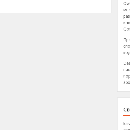
Owl
мн
раз
инв
Qo
Пр
спо
ко
Des
ник
пор
арх
Св
ka
спо