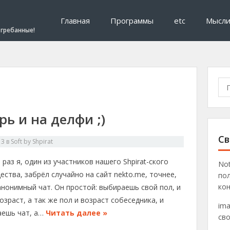
Главная
Программы
etc
Мысл
гребанные!
Пои
рь и на делфи ;)
Св
13
в
Soft by Shpirat
 раз я, один из участников нашего Shpirat-ского
No
ства, забрёл случайно на сайт nekto.me, точнее,
пол
кон
анонимный чат. Он простой: выбираешь свой пол, и
озраст, а так же пол и возраст собеседника, и
ima
аешь чат, а…
Читать далее »
св