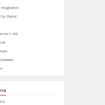
k imagination
t by Shpirat
етки о .Net
сли
зоры
ограммы
ти
ета
йти