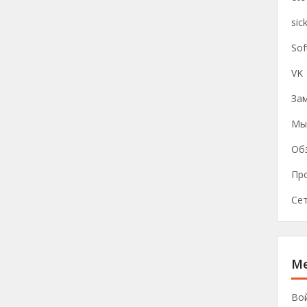
sic
Sof
VK
Зам
Мы
Об
Пр
Се
М
Во