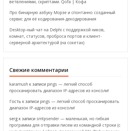
ветвлениями, скриптами. Qofa | Кофа
Про бинарную азбуку Морзе и спонтанно созданный
сервис для её кодирования-декодирования
Desktop-ный чат на Delphi с поддержкой ников,
комнат, статусов, проброса портов и клиент-
серверной архитектурой (на сокетах)
Свежие комментарии
karamush
к записи
pings — легкий способ
просканировать диапазон IP-адресов из консоли!
Гость
к записи
pings — легкий способ просканировать
диапазон IP-адресов из консоли!
serg
к записи
smtpsender — маленькая, но гибкая
программа для отправки писем из командной строки (с