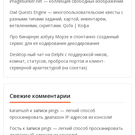
imagebunker.net — коллекция свободных изображений
Owl Quests Engine — многопользовательские квесты с
разными типами заданий, картой, инвентарём,
ветвлениями, скриптами. Qofa | Кофа
Про бинарную азбуку Морзе и спонтанно созданный
сервис для её кодирования-декодирования
Desktop-ный чат на Delphi с поддержкой ников,
комнат, статусов, проброса портов и клиент-
серверной архитектурой (на сокетах)
Свежие комментарии
karamush
к записи
pings — легкий способ
просканировать диапазон IP-адресов из консоли!
Гость
к записи
pings — легкий способ просканировать
диапазон IP-адресов из консоли!