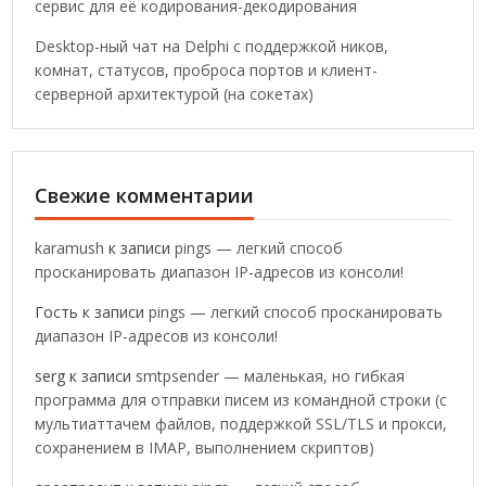
сервис для её кодирования-декодирования
Desktop-ный чат на Delphi с поддержкой ников,
комнат, статусов, проброса портов и клиент-
серверной архитектурой (на сокетах)
Свежие комментарии
karamush
к записи
pings — легкий способ
просканировать диапазон IP-адресов из консоли!
Гость
к записи
pings — легкий способ просканировать
диапазон IP-адресов из консоли!
serg
к записи
smtpsender — маленькая, но гибкая
программа для отправки писем из командной строки (с
мультиаттачем файлов, поддержкой SSL/TLS и прокси,
сохранением в IMAP, выполнением скриптов)